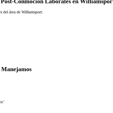
 Post-Conmoción
Laborales en
Williamspor
es del área de
Williamsport
:
e Manejamos
r.'