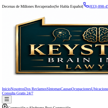
Decenas de Millones Recuperados
|
Se Habla Español
|
(833) 898-4
Inicio
Nosotros
Dos Reclamos
Síntomas
Causas
Ocupaciones
Ubicacion
Consulta Gratis 24/7
Conmoción y Síndrome Post-Conmoción