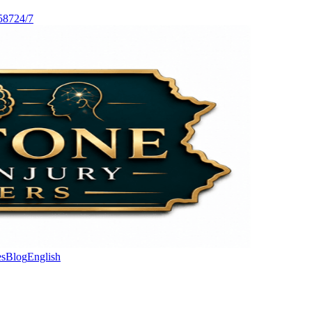
587
24/7
es
Blog
English