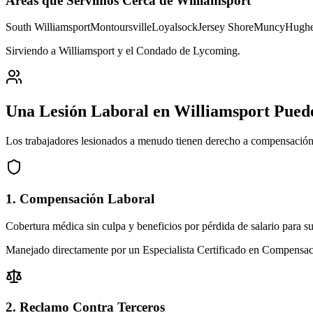
Áreas que Servimos Cerca de
Williamsport
South Williamsport
Montoursville
Loyalsock
Jersey Shore
Muncy
Hughe
Sirviendo a Williamsport y el Condado de Lycoming
.
Una Lesión Laboral en
Williamsport
Puede
Los trabajadores lesionados a menudo tienen derecho a compensación 
1. Compensación Laboral
Cobertura médica sin culpa y beneficios por pérdida de salario para su 
Manejado directamente por un Especialista Certificado en Compensa
2. Reclamo Contra Terceros