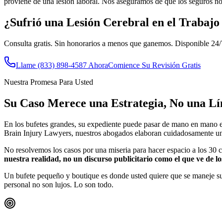
proviene de una lesión laboral. Nos aseguramos de que los seguros no 
¿Sufrió una Lesión Cerebral en el Trabajo
Consulta gratis. Sin honorarios a menos que ganemos. Disponible 24/
Llame
(833) 898-4587
Ahora
Comience Su Revisión Gratis
Nuestra Promesa Para Usted
Su Caso Merece una Estrategia, No una L
En los bufetes grandes, su expediente puede pasar de mano en mano en
Brain Injury Lawyers, nuestros abogados elaboran cuidadosamente una e
No resolvemos los casos por una miseria para hacer espacio a los 30 c
nuestra realidad, no un discurso publicitario como el que ve de los
Un bufete pequeño y boutique es donde usted quiere que se maneje su 
personal no son lujos. Lo son todo.