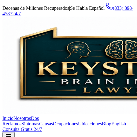
Decenas de Millones Recuperados
|
Se Habla Español
|
(833) 898-
4587
24/7
Inicio
Nosotros
Dos
Reclamos
Síntomas
Causas
Ocupaciones
Ubicaciones
Blog
English
Consulta Gratis 24/7