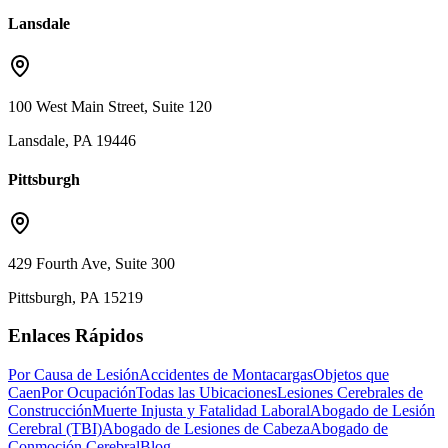
Lansdale
100 West Main Street, Suite 120
Lansdale, PA 19446
Pittsburgh
429 Fourth Ave, Suite 300
Pittsburgh, PA 15219
Enlaces Rápidos
Por Causa de Lesión
Accidentes de Montacargas
Objetos que
Caen
Por Ocupación
Todas las Ubicaciones
Lesiones Cerebrales de
Construcción
Muerte Injusta y Fatalidad Laboral
Abogado de Lesión
Cerebral (TBI)
Abogado de Lesiones de Cabeza
Abogado de
Conmoción Cerebral
Blog