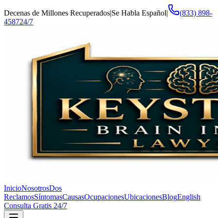
Decenas de Millones Recuperados
|
Se Habla Español
|
(833) 898-
4587
24/7
Inicio
Nosotros
Dos
Reclamos
Síntomas
Causas
Ocupaciones
Ubicaciones
Blog
English
Consulta Gratis 24/7