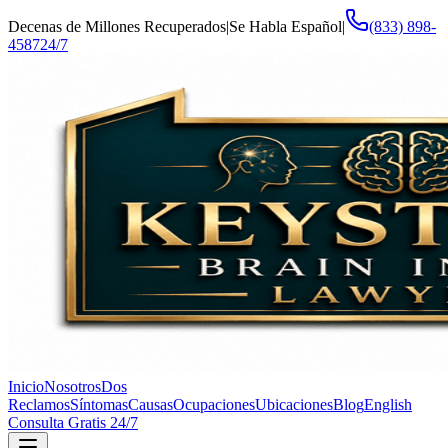
Decenas de Millones Recuperados
|
Se Habla Español
|
(833) 898-
4587
24/7
Inicio
Nosotros
Dos
Reclamos
Síntomas
Causas
Ocupaciones
Ubicaciones
Blog
English
Consulta Gratis 24/7