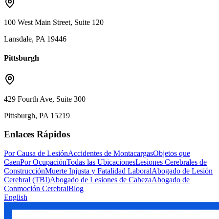
100 West Main Street, Suite 120
Lansdale, PA 19446
Pittsburgh
429 Fourth Ave, Suite 300
Pittsburgh, PA 15219
Enlaces Rápidos
Por Causa de Lesión
Accidentes de Montacargas
Objetos que
Caen
Por Ocupación
Todas las Ubicaciones
Lesiones Cerebrales de
Construcción
Muerte Injusta y Fatalidad Laboral
Abogado de Lesión
Cerebral (TBI)
Abogado de Lesiones de Cabeza
Abogado de
Conmoción Cerebral
Blog
English