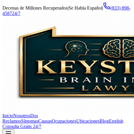
Decenas de Millones Recuperados
|
Se Habla Español
|
(833) 898-
4587
24/7
Inicio
Nosotros
Dos
Reclamos
Síntomas
Causas
Ocupaciones
Ubicaciones
Blog
English
Consulta Gratis 24/7