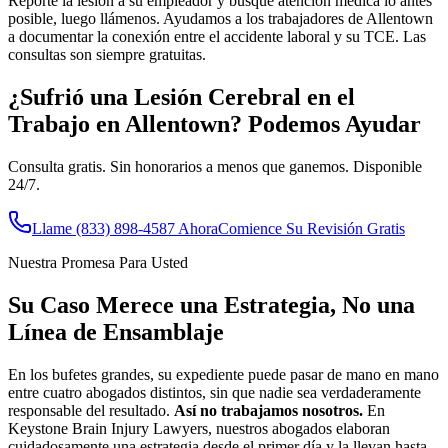
Reporte la lesión a su empleador y busque atención médica lo antes
posible, luego llámenos. Ayudamos a los trabajadores de Allentown
a documentar la conexión entre el accidente laboral y su TCE. Las
consultas son siempre gratuitas.
¿Sufrió una Lesión Cerebral en el
Trabajo en
Allentown
? Podemos Ayudar
Consulta gratis. Sin honorarios a menos que ganemos. Disponible
24/7.
Llame
(833) 898-4587
Ahora
Comience Su Revisión Gratis
Nuestra Promesa Para Usted
Su Caso Merece una Estrategia, No una
Línea de Ensamblaje
En los bufetes grandes, su expediente puede pasar de mano en mano
entre cuatro abogados distintos, sin que nadie sea verdaderamente
responsable del resultado.
Así no trabajamos nosotros.
En
Keystone Brain Injury Lawyers, nuestros abogados elaboran
cuidadosamente una estrategia desde el primer día y la llevan hasta