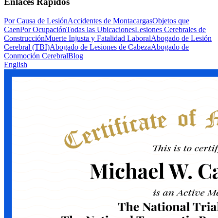
Enlaces Rápidos
Por Causa de Lesión
Accidentes de Montacargas
Objetos que
Caen
Por Ocupación
Todas las Ubicaciones
Lesiones Cerebrales de
Construcción
Muerte Injusta y Fatalidad Laboral
Abogado de Lesión
Cerebral (TBI)
Abogado de Lesiones de Cabeza
Abogado de
Conmoción Cerebral
Blog
English