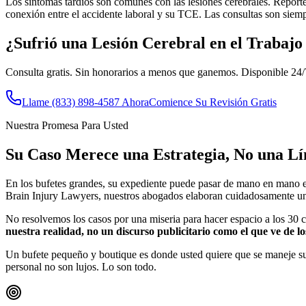
Los síntomas tardíos son comunes con las lesiones cerebrales. Report
conexión entre el accidente laboral y su TCE. Las consultas son siemp
¿Sufrió una Lesión Cerebral en el Trabajo
Consulta gratis. Sin honorarios a menos que ganemos. Disponible 24/
Llame
(833) 898-4587
Ahora
Comience Su Revisión Gratis
Nuestra Promesa Para Usted
Su Caso Merece una Estrategia, No una L
En los bufetes grandes, su expediente puede pasar de mano en mano en
Brain Injury Lawyers, nuestros abogados elaboran cuidadosamente una e
No resolvemos los casos por una miseria para hacer espacio a los 30 c
nuestra realidad, no un discurso publicitario como el que ve de los
Un bufete pequeño y boutique es donde usted quiere que se maneje su 
personal no son lujos. Lo son todo.