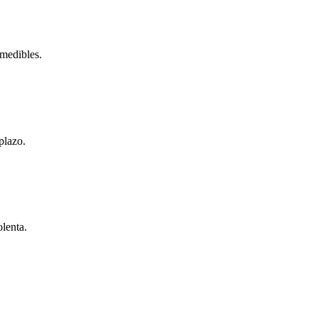
 medibles.
plazo.
olenta.