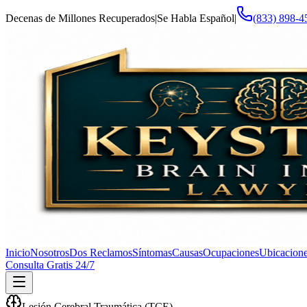
Decenas de Millones Recuperados
|
Se Habla Español
|
(833) 898-4
Inicio
Nosotros
Dos Reclamos
Síntomas
Causas
Ocupaciones
Ubicacion
Consulta Gratis 24/7
Lesión Cerebral Traumática (TCE)