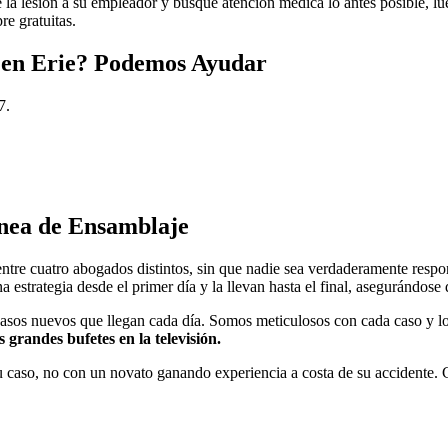
e la lesión a su empleador y busque atención médica lo antes posible, l
re gratuitas.
 en
Erie
? Podemos Ayudar
7.
ínea de Ensamblaje
tre cuatro abogados distintos, sin que nadie sea verdaderamente respo
strategia desde el primer día y la llevan hasta el final, asegurándose
asos nuevos que llegan cada día. Somos meticulosos con cada caso y lo 
 grandes bufetes en la televisión.
caso, no con un novato ganando experiencia a costa de su accidente. Cu