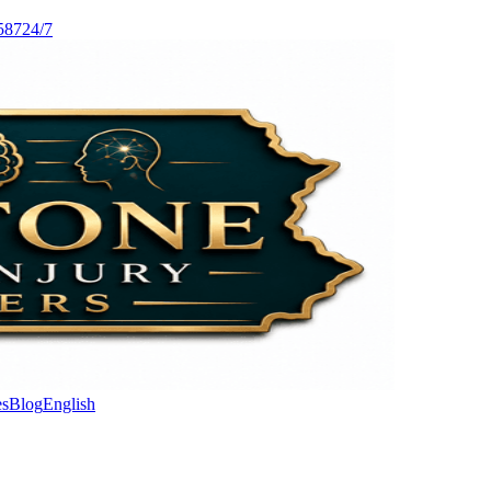
587
24/7
es
Blog
English