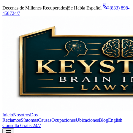
Decenas de Millones Recuperados
|
Se Habla Español
|
(833) 898-
4587
24/7
Inicio
Nosotros
Dos
Reclamos
Síntomas
Causas
Ocupaciones
Ubicaciones
Blog
English
Consulta Gratis 24/7