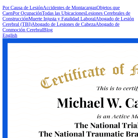
Por Causa de Lesión
Accidentes de Montacargas
Objetos que
Caen
Por Ocupación
Todas las Ubicaciones
Lesiones Cerebrales de
Construcción
Muerte Injusta y Fatalidad Laboral
Abogado de Lesión
Cerebral (TBI)
Abogado de Lesiones de Cabeza
Abogado de
Conmoción Cerebral
Blog
English