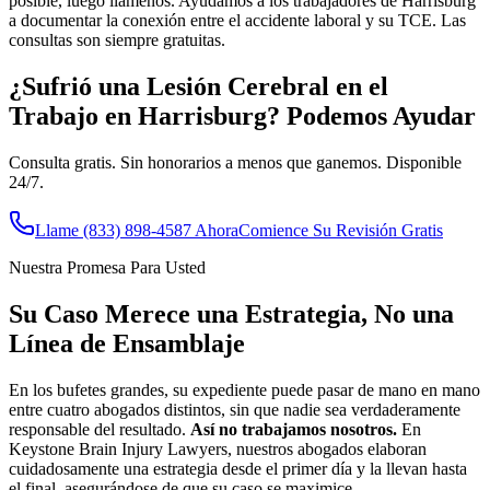
posible, luego llámenos. Ayudamos a los trabajadores de Harrisburg
a documentar la conexión entre el accidente laboral y su TCE. Las
consultas son siempre gratuitas.
¿Sufrió una Lesión Cerebral en el
Trabajo en
Harrisburg
? Podemos Ayudar
Consulta gratis. Sin honorarios a menos que ganemos. Disponible
24/7.
Llame
(833) 898-4587
Ahora
Comience Su Revisión Gratis
Nuestra Promesa Para Usted
Su Caso Merece una Estrategia, No una
Línea de Ensamblaje
En los bufetes grandes, su expediente puede pasar de mano en mano
entre cuatro abogados distintos, sin que nadie sea verdaderamente
responsable del resultado.
Así no trabajamos nosotros.
En
Keystone Brain Injury Lawyers, nuestros abogados elaboran
cuidadosamente una estrategia desde el primer día y la llevan hasta
el final, asegurándose de que su caso se maximice.