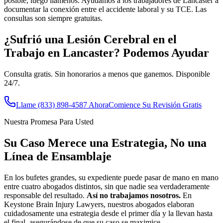
posible, luego llámenos. Ayudamos a los trabajadores de Lancaster a
documentar la conexión entre el accidente laboral y su TCE. Las
consultas son siempre gratuitas.
¿Sufrió una Lesión Cerebral en el
Trabajo en
Lancaster
? Podemos Ayudar
Consulta gratis. Sin honorarios a menos que ganemos. Disponible
24/7.
Llame
(833) 898-4587
Ahora
Comience Su Revisión Gratis
Nuestra Promesa Para Usted
Su Caso Merece una Estrategia, No una
Línea de Ensamblaje
En los bufetes grandes, su expediente puede pasar de mano en mano
entre cuatro abogados distintos, sin que nadie sea verdaderamente
responsable del resultado.
Así no trabajamos nosotros.
En
Keystone Brain Injury Lawyers, nuestros abogados elaboran
cuidadosamente una estrategia desde el primer día y la llevan hasta
el final, asegurándose de que su caso se maximice.