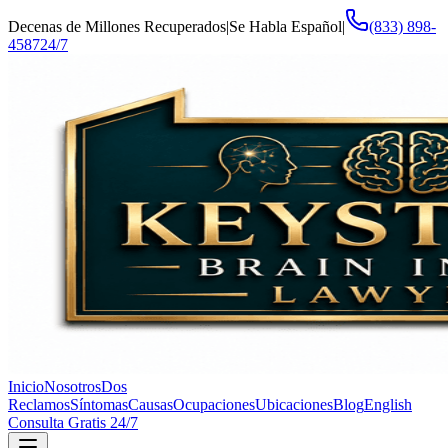
Decenas de Millones Recuperados
|
Se Habla Español
|
(833) 898-
4587
24/7
Inicio
Nosotros
Dos
Reclamos
Síntomas
Causas
Ocupaciones
Ubicaciones
Blog
English
Consulta Gratis 24/7