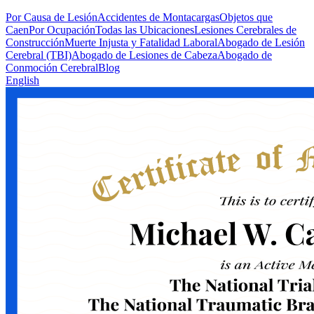
Por Causa de Lesión
Accidentes de Montacargas
Objetos que
Caen
Por Ocupación
Todas las Ubicaciones
Lesiones Cerebrales de
Construcción
Muerte Injusta y Fatalidad Laboral
Abogado de Lesión
Cerebral (TBI)
Abogado de Lesiones de Cabeza
Abogado de
Conmoción Cerebral
Blog
English