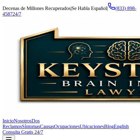
Decenas de Millones Recuperados
|
Se Habla Español
|
(833) 898-
4587
24/7
Inicio
Nosotros
Dos
Reclamos
Síntomas
Causas
Ocupaciones
Ubicaciones
Blog
English
Consulta Gratis 24/7