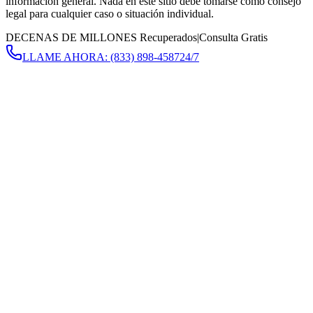
información general. Nada en este sitio debe tomarse como consejo
legal para cualquier caso o situación individual.
DECENAS DE MILLONES Recuperados
|
Consulta Gratis
LLAME AHORA:
(833) 898-4587
24/7