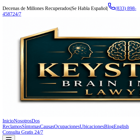
Decenas de Millones Recuperados
|
Se Habla Español
|
(833) 898-
4587
24/7
Inicio
Nosotros
Dos
Reclamos
Síntomas
Causas
Ocupaciones
Ubicaciones
Blog
English
Consulta Gratis 24/7