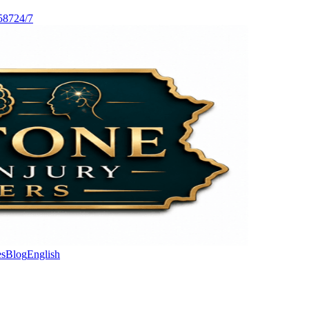
587
24/7
es
Blog
English