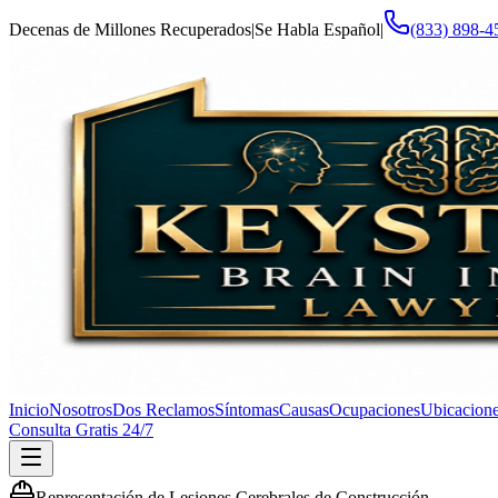
Decenas de Millones Recuperados
|
Se Habla Español
|
(833) 898-4
Inicio
Nosotros
Dos Reclamos
Síntomas
Causas
Ocupaciones
Ubicacion
Consulta Gratis 24/7
Representación de Lesiones Cerebrales de Construcción