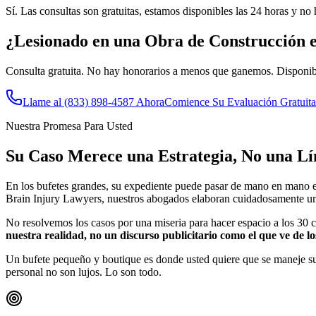
Sí. Las consultas son gratuitas, estamos disponibles las 24 horas y 
¿Lesionado en una Obra de Construcción 
Consulta gratuita. No hay honorarios a menos que ganemos. Disponib
Llame al
(833) 898-4587
Ahora
Comience Su Evaluación Gratuita
Nuestra Promesa Para Usted
Su Caso Merece una Estrategia, No una L
En los bufetes grandes, su expediente puede pasar de mano en mano en
Brain Injury Lawyers, nuestros abogados elaboran cuidadosamente una e
No resolvemos los casos por una miseria para hacer espacio a los 30 c
nuestra realidad, no un discurso publicitario como el que ve de los
Un bufete pequeño y boutique es donde usted quiere que se maneje su 
personal no son lujos. Lo son todo.