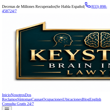
Decenas de Millones Recuperados
|
Se Habla Español
|
(833) 898-
4587
24/7
Inicio
Nosotros
Dos
Reclamos
Síntomas
Causas
Ocupaciones
Ubicaciones
Blog
English
Consulta Gratis 24/7