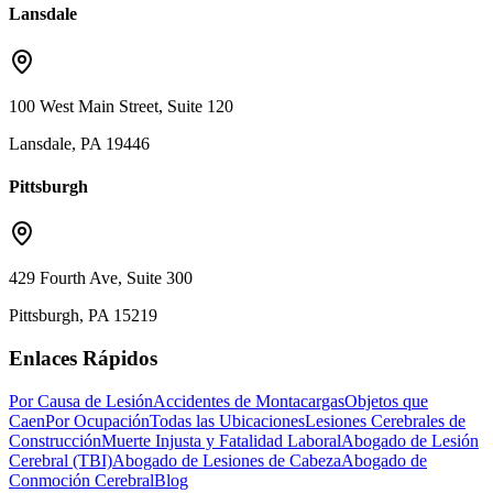
Lansdale
100 West Main Street, Suite 120
Lansdale, PA 19446
Pittsburgh
429 Fourth Ave, Suite 300
Pittsburgh, PA 15219
Enlaces Rápidos
Por Causa de Lesión
Accidentes de Montacargas
Objetos que
Caen
Por Ocupación
Todas las Ubicaciones
Lesiones Cerebrales de
Construcción
Muerte Injusta y Fatalidad Laboral
Abogado de Lesión
Cerebral (TBI)
Abogado de Lesiones de Cabeza
Abogado de
Conmoción Cerebral
Blog