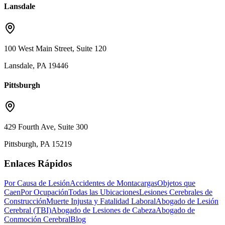
Lansdale
100 West Main Street, Suite 120
Lansdale, PA 19446
Pittsburgh
429 Fourth Ave, Suite 300
Pittsburgh, PA 15219
Enlaces Rápidos
Por Causa de Lesión
Accidentes de Montacargas
Objetos que
Caen
Por Ocupación
Todas las Ubicaciones
Lesiones Cerebrales de
Construcción
Muerte Injusta y Fatalidad Laboral
Abogado de Lesión
Cerebral (TBI)
Abogado de Lesiones de Cabeza
Abogado de
Conmoción Cerebral
Blog