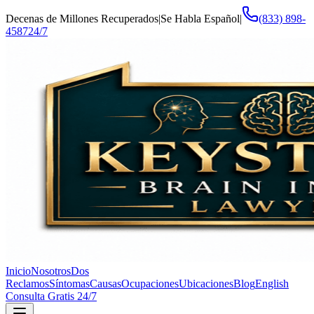
Decenas de Millones Recuperados
|
Se Habla Español
|
(833) 898-
4587
24/7
Inicio
Nosotros
Dos
Reclamos
Síntomas
Causas
Ocupaciones
Ubicaciones
Blog
English
Consulta Gratis 24/7