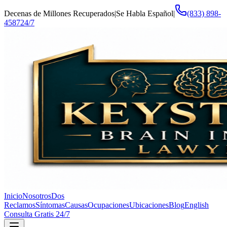
Decenas de Millones Recuperados
|
Se Habla Español
|
(833) 898-
4587
24/7
Inicio
Nosotros
Dos
Reclamos
Síntomas
Causas
Ocupaciones
Ubicaciones
Blog
English
Consulta Gratis 24/7