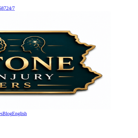
587
24/7
es
Blog
English