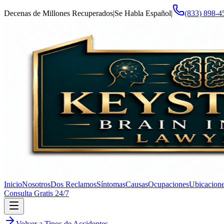
Decenas de Millones Recuperados
|
Se Habla Español
|
(833) 898-4
Inicio
Nosotros
Dos Reclamos
Síntomas
Causas
Ocupaciones
Ubicacion
Consulta Gratis 24/7
Volver a Tipos de Accidentes