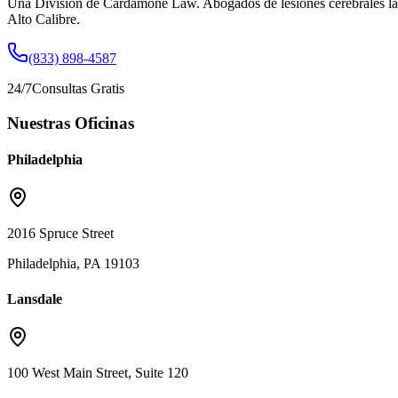
Una División de Cardamone Law. Abogados de lesiones cerebrales la
Alto Calibre.
(833) 898-4587
24/7
Consultas Gratis
Nuestras Oficinas
Philadelphia
2016 Spruce Street
Philadelphia, PA 19103
Lansdale
100 West Main Street, Suite 120