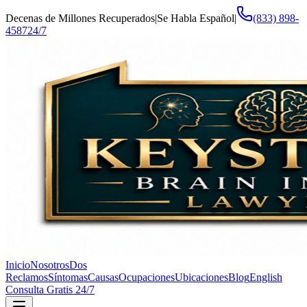
Decenas de Millones Recuperados
|
Se Habla Español
|
(833) 898-
4587
24/7
Inicio
Nosotros
Dos
Reclamos
Síntomas
Causas
Ocupaciones
Ubicaciones
Blog
English
Consulta Gratis 24/7