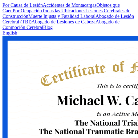
Por Causa de Lesión
Accidentes de Montacargas
Objetos que
Caen
Por Ocupación
Todas las Ubicaciones
Lesiones Cerebrales de
Construcción
Muerte Injusta y Fatalidad Laboral
Abogado de Lesión
Cerebral (TBI)
Abogado de Lesiones de Cabeza
Abogado de
Conmoción Cerebral
Blog
English