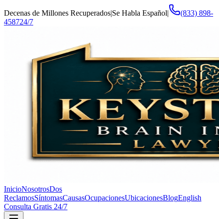
Decenas de Millones Recuperados
|
Se Habla Español
|
(833) 898-
4587
24/7
Inicio
Nosotros
Dos
Reclamos
Síntomas
Causas
Ocupaciones
Ubicaciones
Blog
English
Consulta Gratis 24/7