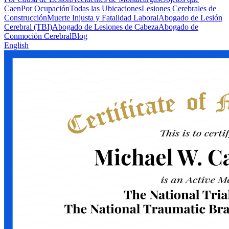
Caen
Por Ocupación
Todas las Ubicaciones
Lesiones Cerebrales de
Construcción
Muerte Injusta y Fatalidad Laboral
Abogado de Lesión
Cerebral (TBI)
Abogado de Lesiones de Cabeza
Abogado de
Conmoción Cerebral
Blog
English