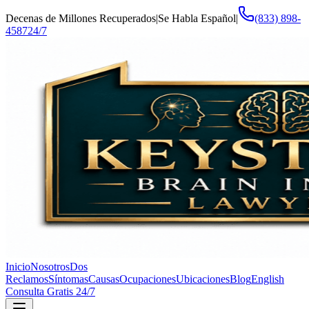
Decenas de Millones Recuperados
|
Se Habla Español
|
(833) 898-
4587
24/7
Inicio
Nosotros
Dos
Reclamos
Síntomas
Causas
Ocupaciones
Ubicaciones
Blog
English
Consulta Gratis 24/7