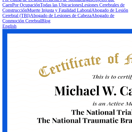
Caen
Por Ocupación
Todas las Ubicaciones
Lesiones Cerebrales de
Construcción
Muerte Injusta y Fatalidad Laboral
Abogado de Lesión
Cerebral (TBI)
Abogado de Lesiones de Cabeza
Abogado de
Conmoción Cerebral
Blog
English