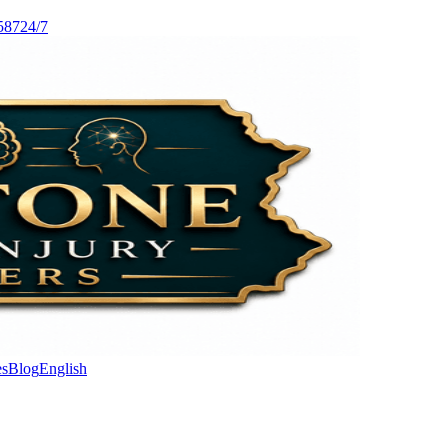
587
24/7
es
Blog
English