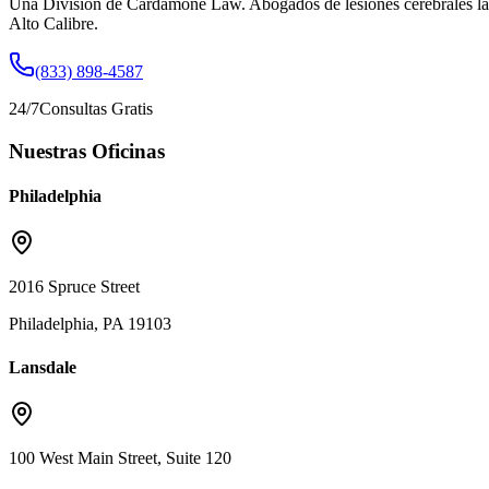
Una División de Cardamone Law. Abogados de lesiones cerebrales la
Alto Calibre.
(833) 898-4587
24/7
Consultas Gratis
Nuestras Oficinas
Philadelphia
2016 Spruce Street
Philadelphia, PA 19103
Lansdale
100 West Main Street, Suite 120