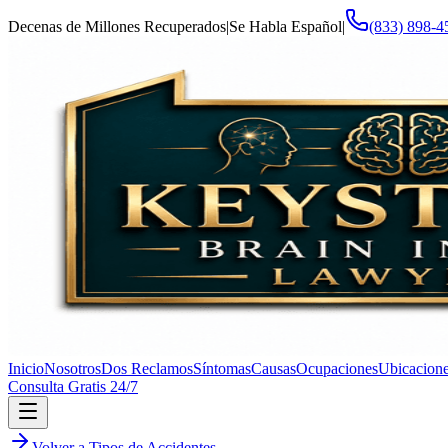
Decenas de Millones Recuperados
|
Se Habla Español
|
(833) 898-4
Inicio
Nosotros
Dos Reclamos
Síntomas
Causas
Ocupaciones
Ubicacion
Consulta Gratis 24/7
Volver a Tipos de Accidentes