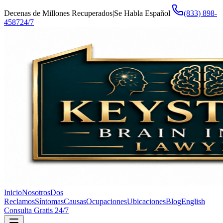
Decenas de Millones Recuperados
|
Se Habla Español
|
(833) 898-
4587
24/7
Inicio
Nosotros
Dos
Reclamos
Síntomas
Causas
Ocupaciones
Ubicaciones
Blog
English
Consulta Gratis 24/7