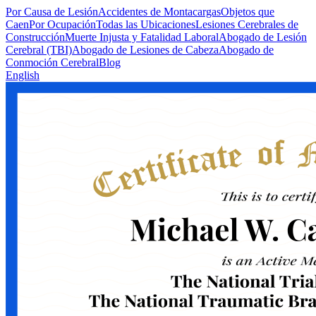
Por Causa de Lesión
Accidentes de Montacargas
Objetos que
Caen
Por Ocupación
Todas las Ubicaciones
Lesiones Cerebrales de
Construcción
Muerte Injusta y Fatalidad Laboral
Abogado de Lesión
Cerebral (TBI)
Abogado de Lesiones de Cabeza
Abogado de
Conmoción Cerebral
Blog
English