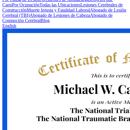
Caen
Por Ocupación
Todas las Ubicaciones
Lesiones Cerebrales de
Construcción
Muerte Injusta y Fatalidad Laboral
Abogado de Lesión
Cerebral (TBI)
Abogado de Lesiones de Cabeza
Abogado de
Conmoción Cerebral
Blog
English