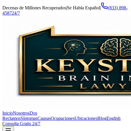
Decenas de Millones Recuperados
|
Se Habla Español
|
(833) 898-
4587
24/7
Inicio
Nosotros
Dos
Reclamos
Síntomas
Causas
Ocupaciones
Ubicaciones
Blog
English
Consulta Gratis 24/7