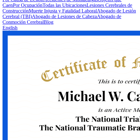
Caen
Por Ocupación
Todas las Ubicaciones
Lesiones Cerebrales de
Construcción
Muerte Injusta y Fatalidad Laboral
Abogado de Lesión
Cerebral (TBI)
Abogado de Lesiones de Cabeza
Abogado de
Conmoción Cerebral
Blog
English