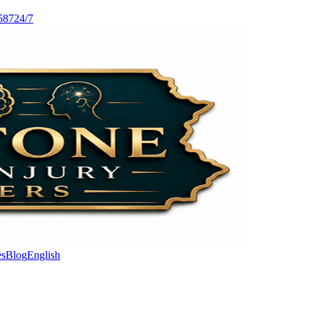
587
24/7
es
Blog
English