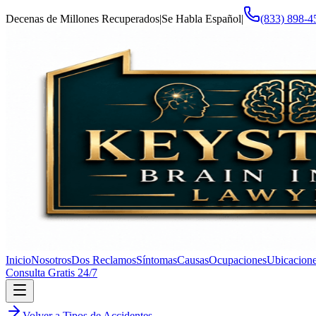
Decenas de Millones Recuperados
|
Se Habla Español
|
(833) 898-4
Inicio
Nosotros
Dos Reclamos
Síntomas
Causas
Ocupaciones
Ubicacion
Consulta Gratis 24/7
Volver a Tipos de Accidentes