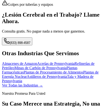
Golpes por tuberías y equipos
¿Lesión Cerebral en el Trabajo? Llame
Ahora.
Consulta gratis. No pague nada a menos que ganemos.
(833) 898-4587
Otras Industrias Que Servimos
Almacenes de Amazon
Acerías de Pennsylvania
Refinerías de
Petróleo
Minas de Carbón de Pennsylvania
Plantas
Farmacéuticas
Plantas de Procesamiento de Alimentos
Plantas de
Energía Nuclear
Astilleros de Pennsylvania
Tala y Madera de
Pennsylvania
Ver Todas las Industrias →
Nuestra Promesa Para Usted
Su Caso Merece una Estrategia, No una