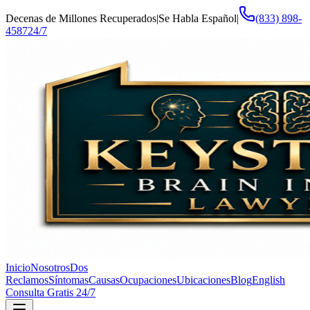
Decenas de Millones Recuperados
|
Se Habla Español
|
(833) 898-
4587
24/7
Inicio
Nosotros
Dos
Reclamos
Síntomas
Causas
Ocupaciones
Ubicaciones
Blog
English
Consulta Gratis 24/7