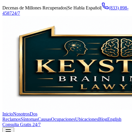
Decenas de Millones Recuperados
|
Se Habla Español
|
(833) 898-
4587
24/7
Inicio
Nosotros
Dos
Reclamos
Síntomas
Causas
Ocupaciones
Ubicaciones
Blog
English
Consulta Gratis 24/7