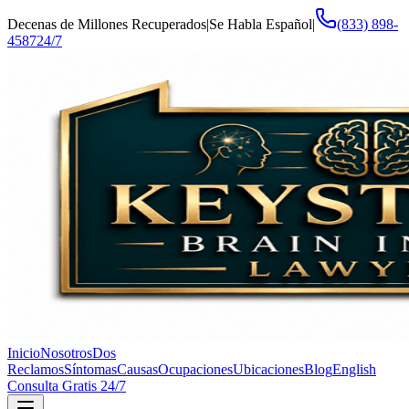
Decenas de Millones Recuperados
|
Se Habla Español
|
(833) 898-
4587
24/7
Inicio
Nosotros
Dos
Reclamos
Síntomas
Causas
Ocupaciones
Ubicaciones
Blog
English
Consulta Gratis 24/7