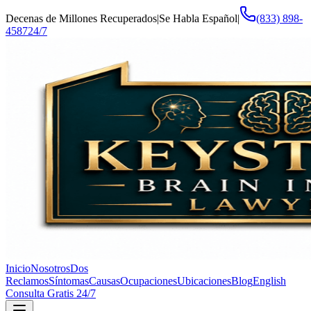
Decenas de Millones Recuperados
|
Se Habla Español
|
(833) 898-
4587
24/7
Inicio
Nosotros
Dos
Reclamos
Síntomas
Causas
Ocupaciones
Ubicaciones
Blog
English
Consulta Gratis 24/7