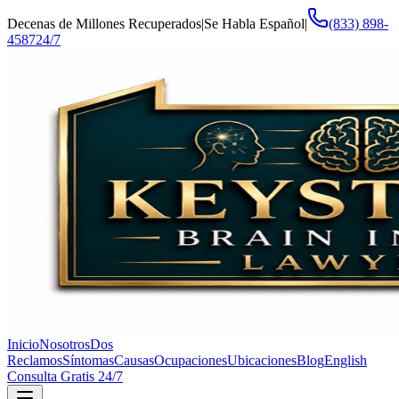
Decenas de Millones Recuperados
|
Se Habla Español
|
(833) 898-
4587
24/7
Inicio
Nosotros
Dos
Reclamos
Síntomas
Causas
Ocupaciones
Ubicaciones
Blog
English
Consulta Gratis 24/7