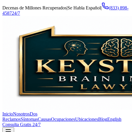
Decenas de Millones Recuperados
|
Se Habla Español
|
(833) 898-
4587
24/7
Inicio
Nosotros
Dos
Reclamos
Síntomas
Causas
Ocupaciones
Ubicaciones
Blog
English
Consulta Gratis 24/7