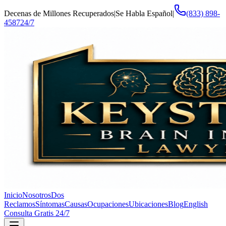
Decenas de Millones Recuperados
|
Se Habla Español
|
(833) 898-
4587
24/7
Inicio
Nosotros
Dos
Reclamos
Síntomas
Causas
Ocupaciones
Ubicaciones
Blog
English
Consulta Gratis 24/7