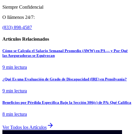
Siempre Confidencial
O llámenos 24/7:
(833) 898-4587
Artículos Relacionados
Cómo se Calcula el Salario Semanal Promedio (AWW) en PA — y Por Qué
las Aseguradoras se Equivocan
9 min
lectura
¿Qué Es una Evaluación de Grado de Discapacidad (IRE) en Pensilvania?
9 min
lectura
Beneficios por Pérdida Específica Bajo la Sección 306(c) de PA: Qué Califica
8 min
lectura
Ver Todos los Artículos