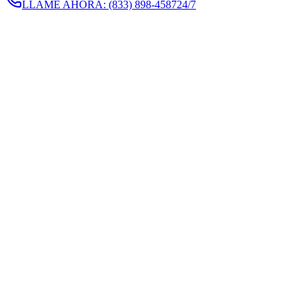
LLAME AHORA:
(833) 898-4587
24/7