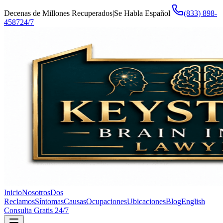
Decenas de Millones Recuperados
|
Se Habla Español
|
(833) 898-
4587
24/7
Inicio
Nosotros
Dos
Reclamos
Síntomas
Causas
Ocupaciones
Ubicaciones
Blog
English
Consulta Gratis 24/7