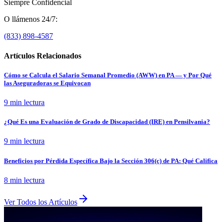
Siempre Confidencial
O llámenos 24/7:
(833) 898-4587
Artículos Relacionados
Cómo se Calcula el Salario Semanal Promedio (AWW) en PA — y Por Qué
las Aseguradoras se Equivocan
9 min
lectura
¿Qué Es una Evaluación de Grado de Discapacidad (IRE) en Pensilvania?
9 min
lectura
Beneficios por Pérdida Específica Bajo la Sección 306(c) de PA: Qué Califica
8 min
lectura
Ver Todos los Artículos