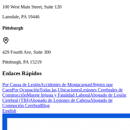
100 West Main Street, Suite 120
Lansdale, PA 19446
Pittsburgh
429 Fourth Ave, Suite 300
Pittsburgh, PA 15219
Enlaces Rápidos
Por Causa de Lesión
Accidentes de Montacargas
Objetos que
Caen
Por Ocupación
Todas las Ubicaciones
Lesiones Cerebrales de
Construcción
Muerte Injusta y Fatalidad Laboral
Abogado de Lesión
Cerebral (TBI)
Abogado de Lesiones de Cabeza
Abogado de
Conmoción Cerebral
Blog
English