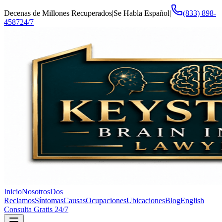
Decenas de Millones Recuperados
|
Se Habla Español
|
(833) 898-
4587
24/7
Inicio
Nosotros
Dos
Reclamos
Síntomas
Causas
Ocupaciones
Ubicaciones
Blog
English
Consulta Gratis 24/7