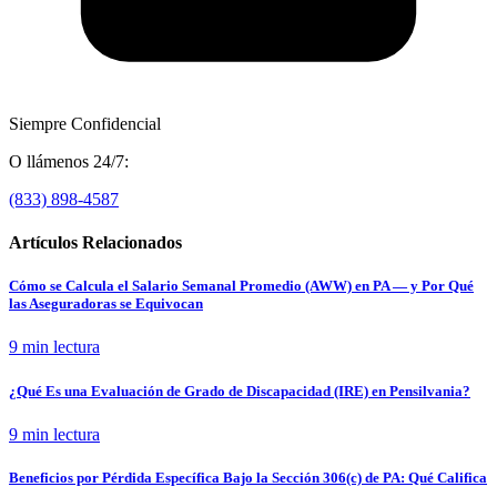
Siempre Confidencial
O llámenos 24/7:
(833) 898-4587
Artículos Relacionados
Cómo se Calcula el Salario Semanal Promedio (AWW) en PA — y Por Qué
las Aseguradoras se Equivocan
9 min
lectura
¿Qué Es una Evaluación de Grado de Discapacidad (IRE) en Pensilvania?
9 min
lectura
Beneficios por Pérdida Específica Bajo la Sección 306(c) de PA: Qué Califica