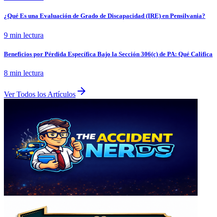
¿Qué Es una Evaluación de Grado de Discapacidad (IRE) en Pensilvania?
9 min
lectura
Beneficios por Pérdida Específica Bajo la Sección 306(c) de PA: Qué Califica
8 min
lectura
Ver Todos los Artículos