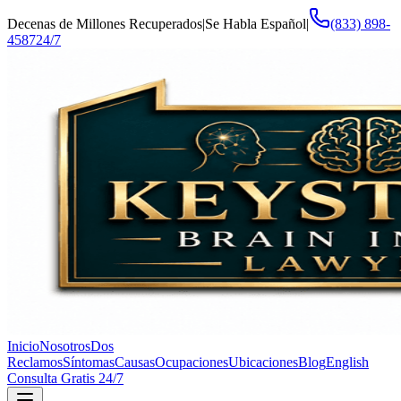
Decenas de Millones Recuperados
|
Se Habla Español
|
(833) 898-
4587
24/7
Inicio
Nosotros
Dos
Reclamos
Síntomas
Causas
Ocupaciones
Ubicaciones
Blog
English
Consulta Gratis 24/7