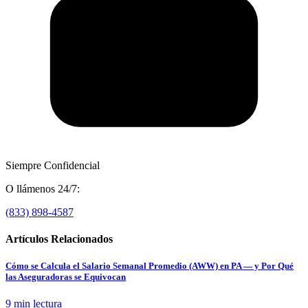
Siempre Confidencial
O llámenos 24/7:
(833) 898-4587
Artículos Relacionados
Cómo se Calcula el Salario Semanal Promedio (AWW) en PA — y Por Qué
las Aseguradoras se Equivocan
9 min
lectura