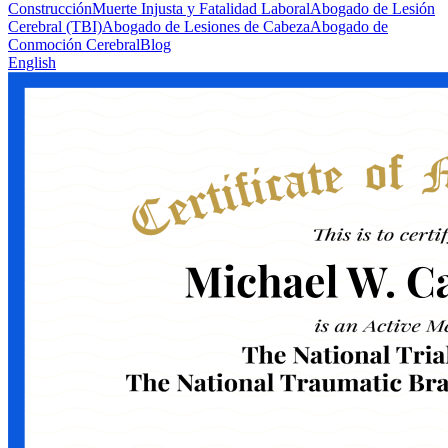
Construcción
Muerte Injusta y Fatalidad Laboral
Abogado de Lesión
Cerebral (TBI)
Abogado de Lesiones de Cabeza
Abogado de
Conmoción Cerebral
Blog
English