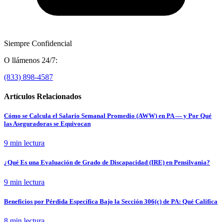
Siempre Confidencial
O llámenos 24/7:
(833) 898-4587
Artículos Relacionados
Cómo se Calcula el Salario Semanal Promedio (AWW) en PA — y Por Qué
las Aseguradoras se Equivocan
9 min
lectura
¿Qué Es una Evaluación de Grado de Discapacidad (IRE) en Pensilvania?
9 min
lectura
Beneficios por Pérdida Específica Bajo la Sección 306(c) de PA: Qué Califica
8 min
lectura