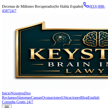
Decenas de Millones Recuperados
|
Se Habla Español
|
(833) 898-
4587
24/7
Inicio
Nosotros
Dos
Reclamos
Síntomas
Causas
Ocupaciones
Ubicaciones
Blog
English
Consulta Gratis 24/7