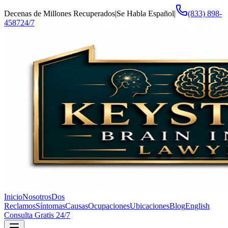
Decenas de Millones Recuperados
|
Se Habla Español
|
(833) 898-
4587
24/7
Inicio
Nosotros
Dos
Reclamos
Síntomas
Causas
Ocupaciones
Ubicaciones
Blog
English
Consulta Gratis 24/7