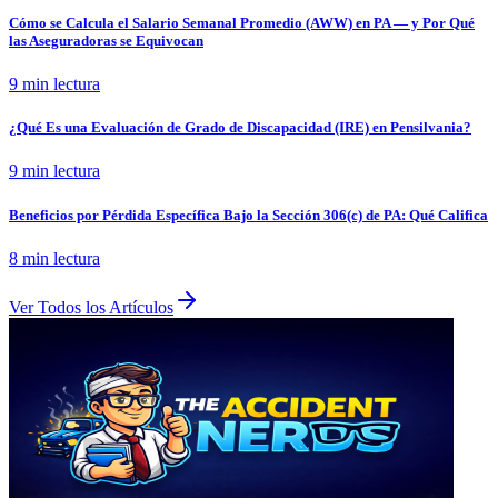
Cómo se Calcula el Salario Semanal Promedio (AWW) en PA — y Por Qué
las Aseguradoras se Equivocan
9 min
lectura
¿Qué Es una Evaluación de Grado de Discapacidad (IRE) en Pensilvania?
9 min
lectura
Beneficios por Pérdida Específica Bajo la Sección 306(c) de PA: Qué Califica
8 min
lectura
Ver Todos los Artículos