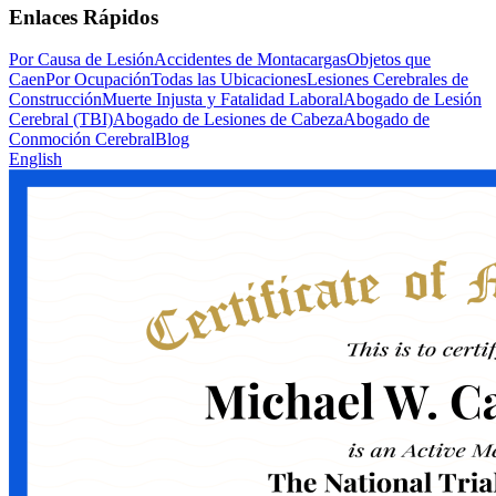
Enlaces Rápidos
Por Causa de Lesión
Accidentes de Montacargas
Objetos que
Caen
Por Ocupación
Todas las Ubicaciones
Lesiones Cerebrales de
Construcción
Muerte Injusta y Fatalidad Laboral
Abogado de Lesión
Cerebral (TBI)
Abogado de Lesiones de Cabeza
Abogado de
Conmoción Cerebral
Blog
English