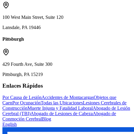
100 West Main Street, Suite 120
Lansdale, PA 19446
Pittsburgh
429 Fourth Ave, Suite 300
Pittsburgh, PA 15219
Enlaces Rápidos
Por Causa de Lesión
Accidentes de Montacargas
Objetos que
Caen
Por Ocupación
Todas las Ubicaciones
Lesiones Cerebrales de
Construcción
Muerte Injusta y Fatalidad Laboral
Abogado de Lesión
Cerebral (TBI)
Abogado de Lesiones de Cabeza
Abogado de
Conmoción Cerebral
Blog
English