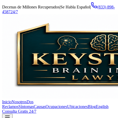
Decenas de Millones Recuperados
|
Se Habla Español
|
(833) 898-
4587
24/7
Inicio
Nosotros
Dos
Reclamos
Síntomas
Causas
Ocupaciones
Ubicaciones
Blog
English
Consulta Gratis 24/7