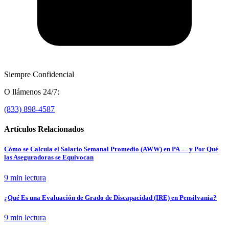
Siempre Confidencial
O llámenos 24/7:
(833) 898-4587
Artículos Relacionados
Cómo se Calcula el Salario Semanal Promedio (AWW) en PA — y Por Qué
las Aseguradoras se Equivocan
9 min
lectura
¿Qué Es una Evaluación de Grado de Discapacidad (IRE) en Pensilvania?
9 min
lectura