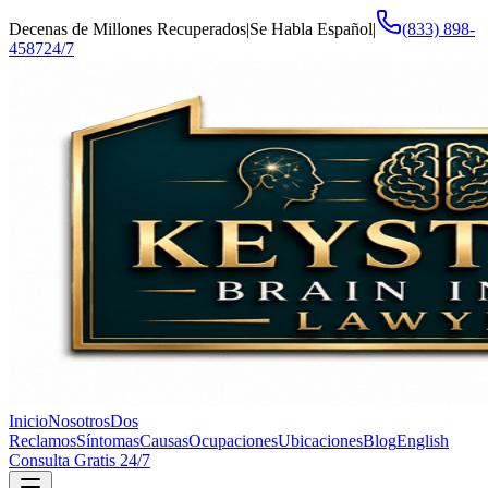
Decenas de Millones Recuperados
|
Se Habla Español
|
(833) 898-
4587
24/7
Inicio
Nosotros
Dos
Reclamos
Síntomas
Causas
Ocupaciones
Ubicaciones
Blog
English
Consulta Gratis 24/7