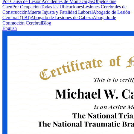
Por Causa de Lesión
Accidentes de Montacargas
Objetos que
Caen
Por Ocupación
Todas las Ubicaciones
Lesiones Cerebrales de
Construcción
Muerte Injusta y Fatalidad Laboral
Abogado de Lesión
Cerebral (TBI)
Abogado de Lesiones de Cabeza
Abogado de
Conmoción Cerebral
Blog
English