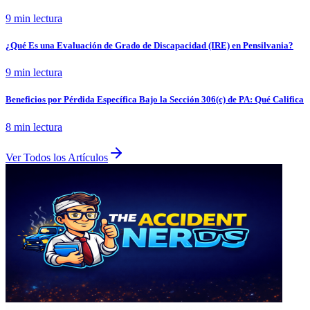
9 min
lectura
¿Qué Es una Evaluación de Grado de Discapacidad (IRE) en Pensilvania?
9 min
lectura
Beneficios por Pérdida Específica Bajo la Sección 306(c) de PA: Qué Califica
8 min
lectura
Ver Todos los Artículos