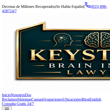
Decenas de Millones Recuperados
|
Se Habla Español
|
(833) 898-
4587
24/7
Inicio
Nosotros
Dos
Reclamos
Síntomas
Causas
Ocupaciones
Ubicaciones
Blog
English
Consulta Gratis 24/7