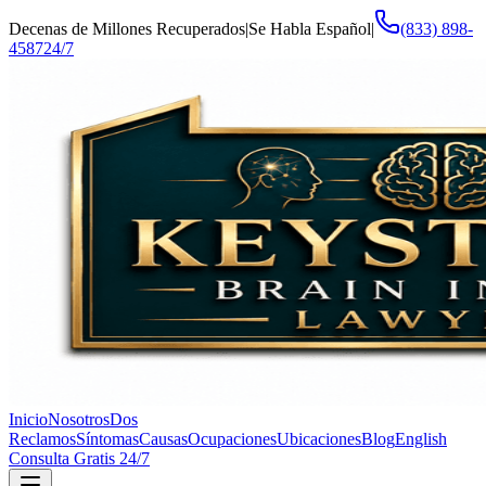
Decenas de Millones Recuperados
|
Se Habla Español
|
(833) 898-
4587
24/7
Inicio
Nosotros
Dos
Reclamos
Síntomas
Causas
Ocupaciones
Ubicaciones
Blog
English
Consulta Gratis 24/7