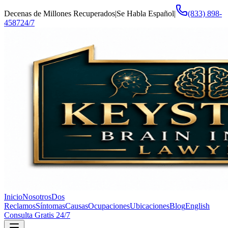
Decenas de Millones Recuperados
|
Se Habla Español
|
(833) 898-
4587
24/7
Inicio
Nosotros
Dos
Reclamos
Síntomas
Causas
Ocupaciones
Ubicaciones
Blog
English
Consulta Gratis 24/7