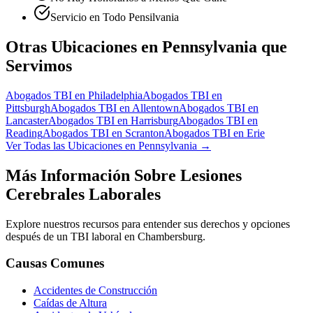
Servicio en Todo Pensilvania
Otras Ubicaciones en Pennsylvania que
Servimos
Abogados TBI en
Philadelphia
Abogados TBI en
Pittsburgh
Abogados TBI en
Allentown
Abogados TBI en
Lancaster
Abogados TBI en
Harrisburg
Abogados TBI en
Reading
Abogados TBI en
Scranton
Abogados TBI en
Erie
Ver Todas las Ubicaciones en Pennsylvania →
Más Información Sobre Lesiones
Cerebrales Laborales
Explore nuestros recursos para entender sus derechos y opciones
después de un TBI laboral en
Chambersburg
.
Causas Comunes
Accidentes de Construcción
Caídas de Altura