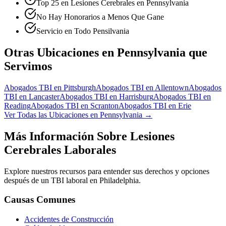
Top 25 en Lesiones Cerebrales en Pennsylvania
No Hay Honorarios a Menos Que Gane
Servicio en Todo Pensilvania
Otras Ubicaciones en Pennsylvania que
Servimos
Abogados TBI en
Pittsburgh
Abogados TBI en
Allentown
Abogados
TBI en
Lancaster
Abogados TBI en
Harrisburg
Abogados TBI en
Reading
Abogados TBI en
Scranton
Abogados TBI en
Erie
Ver Todas las Ubicaciones en Pennsylvania →
Más Información Sobre Lesiones
Cerebrales Laborales
Explore nuestros recursos para entender sus derechos y opciones
después de un TBI laboral en
Philadelphia
.
Causas Comunes
Accidentes de Construcción