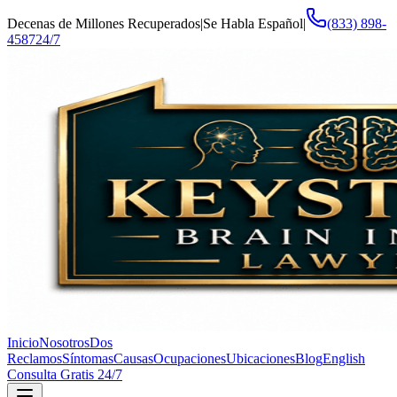
Decenas de Millones Recuperados
|
Se Habla Español
|
(833) 898-
4587
24/7
Inicio
Nosotros
Dos
Reclamos
Síntomas
Causas
Ocupaciones
Ubicaciones
Blog
English
Consulta Gratis 24/7