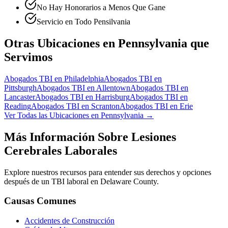
No Hay Honorarios a Menos Que Gane
Servicio en Todo Pensilvania
Otras Ubicaciones en Pennsylvania que
Servimos
Abogados TBI en
Philadelphia
Abogados TBI en
Pittsburgh
Abogados TBI en
Allentown
Abogados TBI en
Lancaster
Abogados TBI en
Harrisburg
Abogados TBI en
Reading
Abogados TBI en
Scranton
Abogados TBI en
Erie
Ver Todas las Ubicaciones en Pennsylvania →
Más Información Sobre Lesiones
Cerebrales Laborales
Explore nuestros recursos para entender sus derechos y opciones
después de un TBI laboral en
Delaware County
.
Causas Comunes
Accidentes de Construcción