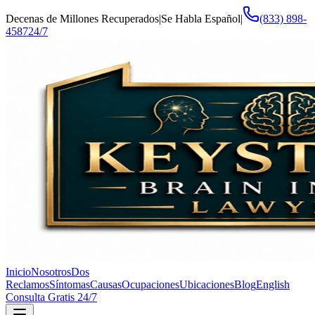
Decenas de Millones Recuperados
|
Se Habla Español
|
(833) 898-
4587
24/7
Inicio
Nosotros
Dos
Reclamos
Síntomas
Causas
Ocupaciones
Ubicaciones
Blog
English
Consulta Gratis 24/7