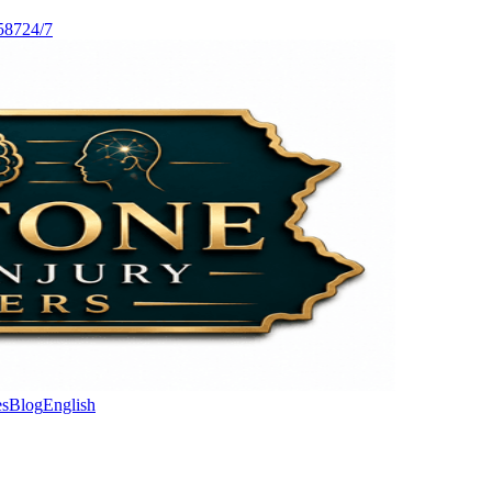
587
24/7
es
Blog
English