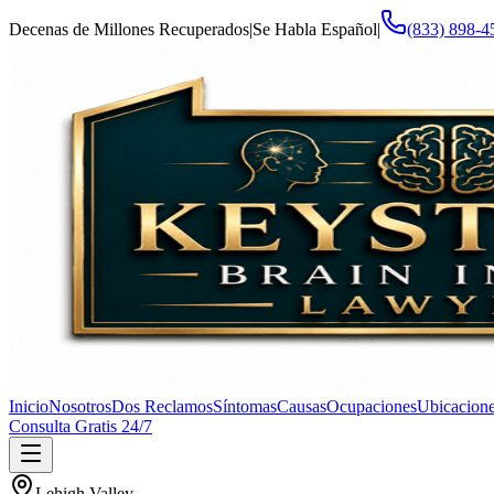
Decenas de Millones Recuperados
|
Se Habla Español
|
(833) 898-4
Inicio
Nosotros
Dos Reclamos
Síntomas
Causas
Ocupaciones
Ubicacion
Consulta Gratis 24/7
Lehigh Valley