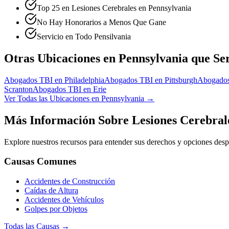
Top 25 en Lesiones Cerebrales en Pennsylvania
No Hay Honorarios a Menos Que Gane
Servicio en Todo Pensilvania
Otras Ubicaciones en Pennsylvania que Se
Abogados TBI en
Philadelphia
Abogados TBI en
Pittsburgh
Abogado
Scranton
Abogados TBI en
Erie
Ver Todas las Ubicaciones en Pennsylvania →
Más Información Sobre Lesiones Cerebral
Explore nuestros recursos para entender sus derechos y opciones des
Causas Comunes
Accidentes de Construcción
Caídas de Altura
Accidentes de Vehículos
Golpes por Objetos
Todas las Causas →