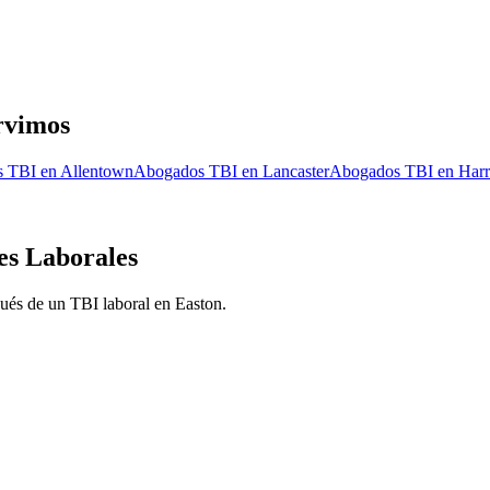
rvimos
s TBI en
Allentown
Abogados TBI en
Lancaster
Abogados TBI en
Harr
es Laborales
pués de un TBI laboral en
Easton
.