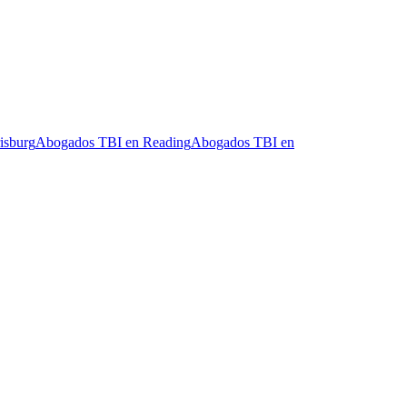
isburg
Abogados TBI en
Reading
Abogados TBI en