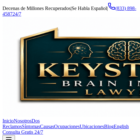
Decenas de Millones Recuperados
|
Se Habla Español
|
(833) 898-
4587
24/7
Inicio
Nosotros
Dos
Reclamos
Síntomas
Causas
Ocupaciones
Ubicaciones
Blog
English
Consulta Gratis 24/7