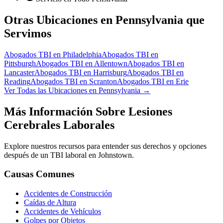
Otras Ubicaciones en Pennsylvania que
Servimos
Abogados TBI en
Philadelphia
Abogados TBI en
Pittsburgh
Abogados TBI en
Allentown
Abogados TBI en
Lancaster
Abogados TBI en
Harrisburg
Abogados TBI en
Reading
Abogados TBI en
Scranton
Abogados TBI en
Erie
Ver Todas las Ubicaciones en Pennsylvania →
Más Información Sobre Lesiones
Cerebrales Laborales
Explore nuestros recursos para entender sus derechos y opciones
después de un TBI laboral en
Johnstown
.
Causas Comunes
Accidentes de Construcción
Caídas de Altura
Accidentes de Vehículos
Golpes por Objetos