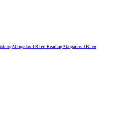
isburg
Abogados TBI en
Reading
Abogados TBI en