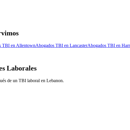
rvimos
s TBI en
Allentown
Abogados TBI en
Lancaster
Abogados TBI en
Harr
es Laborales
pués de un TBI laboral en
Lebanon
.