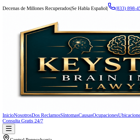
Decenas de Millones Recuperados
|
Se Habla Español
|
(833) 898-4
Inicio
Nosotros
Dos Reclamos
Síntomas
Causas
Ocupaciones
Ubicacion
Consulta Gratis 24/7
Central Pennsylvania