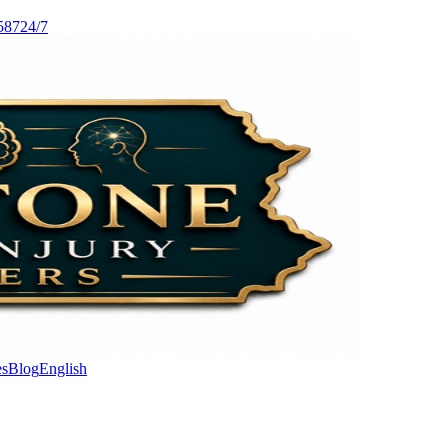
587
24/7
es
Blog
English