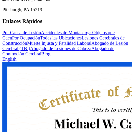
Pittsburgh, PA 15219
Enlaces Rápidos
Por Causa de Lesión
Accidentes de Montacargas
Objetos que
Caen
Por Ocupación
Todas las Ubicaciones
Lesiones Cerebrales de
Construcción
Muerte Injusta y Fatalidad Laboral
Abogado de Lesión
Cerebral (TBI)
Abogado de Lesiones de Cabeza
Abogado de
Conmoción Cerebral
Blog
English