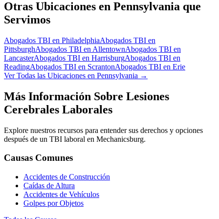
Otras Ubicaciones en Pennsylvania que
Servimos
Abogados TBI en
Philadelphia
Abogados TBI en
Pittsburgh
Abogados TBI en
Allentown
Abogados TBI en
Lancaster
Abogados TBI en
Harrisburg
Abogados TBI en
Reading
Abogados TBI en
Scranton
Abogados TBI en
Erie
Ver Todas las Ubicaciones en Pennsylvania →
Más Información Sobre Lesiones
Cerebrales Laborales
Explore nuestros recursos para entender sus derechos y opciones
después de un TBI laboral en
Mechanicsburg
.
Causas Comunes
Accidentes de Construcción
Caídas de Altura
Accidentes de Vehículos
Golpes por Objetos