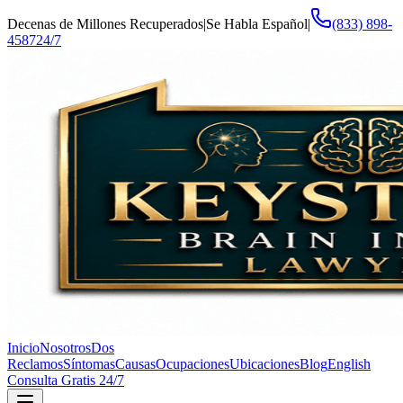
Decenas de Millones Recuperados
|
Se Habla Español
|
(833) 898-
4587
24/7
Inicio
Nosotros
Dos
Reclamos
Síntomas
Causas
Ocupaciones
Ubicaciones
Blog
English
Consulta Gratis 24/7