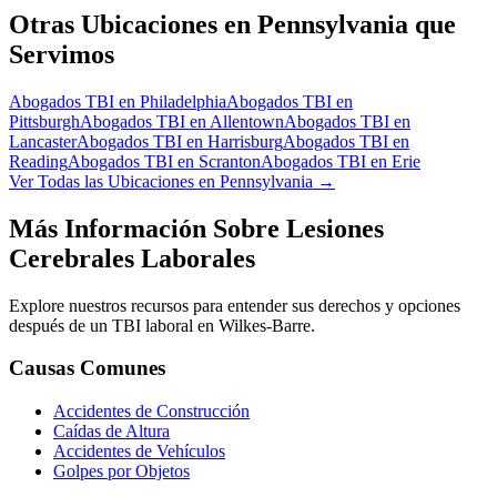
Otras Ubicaciones en Pennsylvania que
Servimos
Abogados TBI en
Philadelphia
Abogados TBI en
Pittsburgh
Abogados TBI en
Allentown
Abogados TBI en
Lancaster
Abogados TBI en
Harrisburg
Abogados TBI en
Reading
Abogados TBI en
Scranton
Abogados TBI en
Erie
Ver Todas las Ubicaciones en Pennsylvania →
Más Información Sobre Lesiones
Cerebrales Laborales
Explore nuestros recursos para entender sus derechos y opciones
después de un TBI laboral en
Wilkes-Barre
.
Causas Comunes
Accidentes de Construcción
Caídas de Altura
Accidentes de Vehículos
Golpes por Objetos