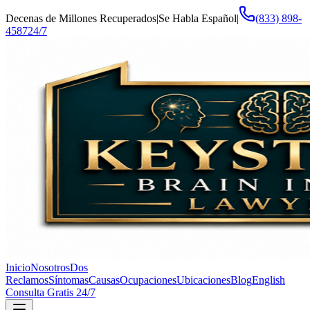
Decenas de Millones Recuperados
|
Se Habla Español
|
(833) 898-
4587
24/7
Inicio
Nosotros
Dos
Reclamos
Síntomas
Causas
Ocupaciones
Ubicaciones
Blog
English
Consulta Gratis 24/7